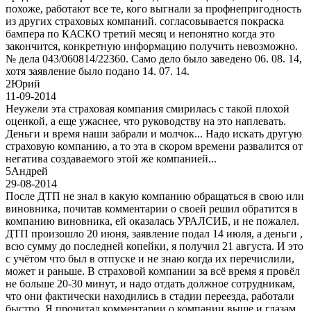
похоже, работают все те, кого выгнали за профнепригодность
из других страховых компаний. согласовывается покраска
бампера по КАСКО третий месяц и непонятно когда это
закончится, конкретную информацию получить невозможно.
№ дела 043/060814/22360. Само дело было заведено 06. 08. 14,
хотя заявление было подано 14. 07. 14.
2
Юрий
11-09-2014
Неужели эта страховая компания смирилась с такой плохой
оценкой, а еще ужаснее, что руководству на это наплевать.
Деньги и время наши забрали и молчок... Надо искать другую
страховую компанию, а то эта в скором времени развалится от
негатива создаваемого этой же компанией...
5
Андрей
29-08-2014
После ДТП не знал в какую компанию обращаться в свою или
виновника, почитав комментарии о своей решил обратится в
компанию виновника, ей оказалась УРАЛСИБ, и не пожалел.
ДТП произошло 20 июня, заявление подал 14 июля, а деньги ,
всю сумму до последней копейки, я получил 21 августа. И это
с учётом что был в отпуске и не знаю когда их перечислили,
может и раньше. В страховой компании за всё время я провёл
не больше 20-30 минут, и надо отдать должное сотрудникам,
что они фактически находились в стадии переезда, работали
быстро. Я прочитал комментарии о компании выше и глазам