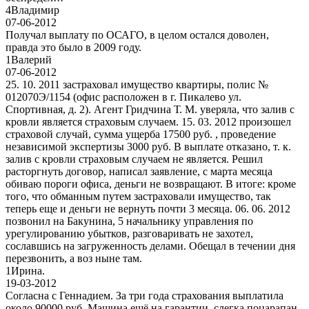
4
Владимир
07-06-2012
Получал выплату по ОСАГО, в целом остался доволен,
правда это было в 2009 году.
1
Валерий
07-06-2012
25. 10. 2011 застраховал имущество квартиры, полис №
012070Э/1154 (офис расположен в г. Пикалево ул.
Спортивная, д. 2). Агент Гридчина Т. М. уверяла, что залив с
кровли является страховым случаем. 15. 03. 2012 произошел
страховой случай, сумма ущерба 17500 руб. , проведение
независимой экспертизы 3000 руб. В выплате отказано, т. к.
залив с кровли страховым случаем не является. Решил
расторгнуть договор, написал заявление, с марта месяца
обиваю пороги офиса, деньги не возвращают. В итоге: кроме
того, что обманным путем застраховали имущество, так
теперь еще и деньги не вернуть почти 3 месяца. 06. 06. 2012
позвонил на Бакунина, 5 начальнику управления по
урегулированию убытков, разговаривать не захотел,
сославшись на загруженность делами. Обещал в течении дня
перезвонить, а воз ныне там.
1
Ирина.
19-03-2012
Согласна с Геннадием. За три года страхования выплатила
около 90000 руб. Машина ещё на гарантии, слегка поцарапан