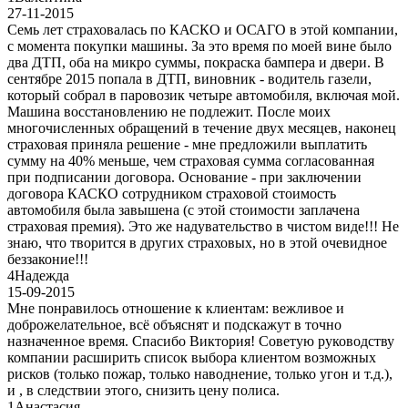
27-11-2015
Семь лет страховалась по КАСКО и ОСАГО в этой компании,
с момента покупки машины. За это время по моей вине было
два ДТП, оба на микро суммы, покраска бампера и двери. В
сентябре 2015 попала в ДТП, виновник - водитель газели,
который собрал в паровозик четыре автомобиля, включая мой.
Машина восстановлению не подлежит. После моих
многочисленных обращений в течение двух месяцев, наконец
страховая приняла решение - мне предложили выплатить
сумму на 40% меньше, чем страховая сумма согласованная
при подписании договора. Основание - при заключении
договора КАСКО сотрудником страховой стоимость
автомобиля была завышена (с этой стоимости заплачена
страховая премия). Это же надувательство в чистом виде!!! Не
знаю, что творится в других страховых, но в этой очевидное
беззаконие!!!
4
Надежда
15-09-2015
Мне понравилось отношение к клиентам: вежливое и
доброжелательное, всё объяснят и подскажут в точно
назначенное время. Спасибо Виктория! Советую руководству
компании расширить список выбора клиентом возможных
рисков (только пожар, только наводнение, только угон и т.д.),
и , в следствии этого, снизить цену полиса.
1
Анастасия