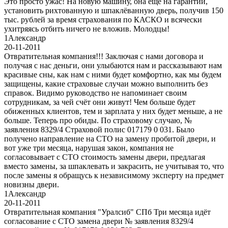
Это просто ужас! На новую машину, она ещё на гарантии,
установить рихтованную и шпаклёванную дверь, получив 150
тыс. рублей за время страхования по КАСКО и всячески
ухитряясь отбить ничего не вложив. Молодцы!
1
Александр
20-11-2011
Отвратительная компания!!! Заключая с нами договора и
получая с нас деньги, они улыбаются нам и рассказывают нам
красивые сны, как нам с ними будет комфортно, как мы будем
защищены, какие страховые случаи можно выполнить без
справок. Видимо руководство не напоминает своим
сотрудникам, за чей счёт они живут! Чем больше будет
обиженных клиентов, тем и зарплата у них будет меньше, а не
больше. Теперь про обиды. По страховому случаю, №
заявления 8329/4 Страховой полис 017179 0 031. Было
получено направление на СТО на замену пробитой двери, и
вот уже три месяца, нарушая закон, компания не
согласовывает с СТО стоимость замены двери, предлагая
вместо замены, за шпаклевать и закрасить, не учитывая то, что
после замены я обращусь к независимому эксперту на предмет
новизны двери.
1
Александр
20-11-2011
Отвратительная компания "Уралсиб" СПб Три месяца идёт
согласование с СТО замена двери № заявления 8329/4