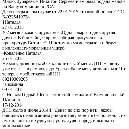
Мною, Зубаревым Никитой Сергеевичем была подана жалоба
на Вашу компанию в РСА!
Дело о страховом случае от 22.01.2015 страховой полюс ССС
№0325410724
1
Наталья
27-01-2015
У 2 месяца компасируют мозг.Одна говарит одно, другая
другое..В ближайщее время собираю документы в
прокуратуру.Вот и всё..И потом по мимо страховки будут
выплачивать моральный ущерб.
-
Коваленко Наталья
25-01-2015
Не могу дозвониться! Откликнитесь. У меня ДТП. машину
уже отвезла в ремонт, а до Урал-сиба не могу дозвониться. Что
теперь с моей страховкой????
89219389265
4
Людмила
09-01-2015
С Новым Годом! Шесть лет в этой компании! Всем довольна!
1
Кирилл
17-12-2014
ДТП было в июле 2014!!!' Денег до сих пор нет, , якобы
ошиблись с написанием риквизитов', звонить бесполезно... их
нужно внести в худшую группу. дурят народ, и выплаты
минимальные