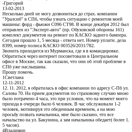
-
Григорий
13-02-2013
Несколько дней не могу дозвониться до страх. компании
"Уралсиб" в СПб, чтобы узнать ситуацию с ремонтом моей
машины: форд - фьюжн С096 СТ98. В конце декабря 2012 был
отправлен из "Эксперт-авто" (пр. Обуховской обороны 161)
комплект документов на ремонт по КАСКО заднего бампера.
Сегодня прошло 1, 5 месяца - ответа нет. Номер уплатн. дела
8399, номер полиса КАСКО 003526/2031/782.
Звонить приходится из Мурманска, где я в командировке.
Обратиться через интернет посоветовали в Центральном
офисе в Москве, так как сказали, что они об этой проблеме в
СПб уже наслышаны.
Прошу помочь.
1
Светлана
12-11-2012
12. 11. 2012, я обратилась в офис компании по адресу С-Пб ул.
Салова 70. На прием документов по страховому случаю мною
было потрачено 4 часа, это при условии, что на момент моего
прихода в очереди было 6 человек. В час обслуживали 1-2
человек, мотивируя это обеденным временем, а на мою
просьбу позвать начальника, мне было сказано, что все
начальство на ул. Бакунина, а зам начальника обедает( более 1.
5 часов).
4
Владимир