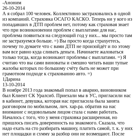
-
Аноним
26-10-2014
А я собрал 100 человек. Коллективно застраховались в одной
из компаний. Страховка ОСАГО КАСКО. Теперь ни у кого из
попадавших в ДТП проблем нет, потому как страховая знает
что при возникновении проблем с выплатами для нас,
проблема появиться на следующий год у них... мы просто там
не застрахуемся больше. =) Вы просто когда страхуетесь,
почему то думаете что с вами ДТП не произойдёт и по этому
вам все равно куда сливать деньги. Начинаете жаловаться
только тогда, когда возникают проблемы с выплатами. =) Я
считаю что вы сами виноваты и смешно читать ваши тупые
жалобы которых по большому счёту быть не может при
грамотном подходе к страхованию авто. =)
1
Дарина
13-10-2014
В ноябре 2013 года знакомый попал в аварию, виновником
был Клиент СК Уралсиб. Приехали мы в УС, пригласили нас
в кабинет, девушка, которая нас пригласила была занята
разговором по мобильном, лич. хар-ра. обратив на нас
внимание с недовольным лицом стала с нами работать.
Началось с того, что у меня страховка расширенная, но
пришлось писать доверенность на знакомого. Сказала, что
надо ехать на сто разбирать машину, платить самой, т. к. у них
нет площадки и сумму за разбор они не возмещают. После