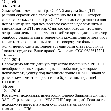
1
Сергей
30-11-2014
Ужаснейшая компания "УралСиб". 5 августа было ДТП,
решили обратиться в свою компанию по ОСАГО, которой
является к сожалению "УралСиб" и вот до сегодняшнего дня
нет от них денег. при чем всего то бампер надо заменить и
виновники то ДТП не мы. С начало они говорят что давно
отправили деньги на карту, но какой то криворукий оператор
ошибся с реквизитами и теперь они каждый день отправляют
какие то заявки в главный офис и говорят, что больше не
могут нечего сделать. Теперь вот еще один ответ получили
"можете судиться, Ваше право"! № полиса ССС 0683617721
1
Елена
17-11-2014
Необходимо внести данную страховую компанию в РЕЕСТР
недобросовестных страховщиков, чтобы люди, которые
покупают эту услугу под названием полис ОСАГО, знали за
ранее с кем имеют вопросы и что будет с ними дальше!
ПОЗОР!!!
-
Игорь
12-11-2014
Кто может подсказать, является ли Северо-Западный филиал
ЗАО "Страховая группа "УРАЛСИБ" юр. лицом? Если да то
подскажите адрес и в какой суд подавать на данную
компанию в СПб.