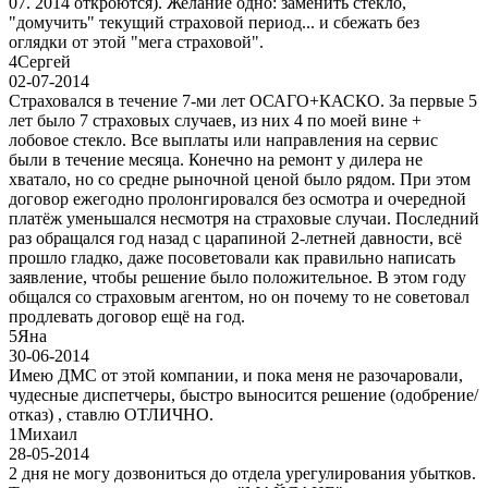
07. 2014 откроются). Желание одно: заменить стекло,
"домучить" текущий страховой период... и сбежать без
оглядки от этой "мега страховой".
4
Сергей
02-07-2014
Страховался в течение 7-ми лет ОСАГО+КАСКО. За первые 5
лет было 7 страховых случаев, из них 4 по моей вине +
лобовое стекло. Все выплаты или направления на сервис
были в течение месяца. Конечно на ремонт у дилера не
хватало, но со средне рыночной ценой было рядом. При этом
договор ежегодно пролонгировался без осмотра и очередной
платёж уменьшался несмотря на страховые случаи. Последний
раз обращался год назад с царапиной 2-летней давности, всё
прошло гладко, даже посоветовали как правильно написать
заявление, чтобы решение было положительное. В этом году
общался со страховым агентом, но он почему то не советовал
продлевать договор ещё на год.
5
Яна
30-06-2014
Имею ДМС от этой компании, и пока меня не разочаровали,
чудесные диспетчеры, быстро выносится решение (одобрение/
отказ) , ставлю ОТЛИЧНО.
1
Михаил
28-05-2014
2 дня не могу дозвониться до отдела урегулирования убытков.