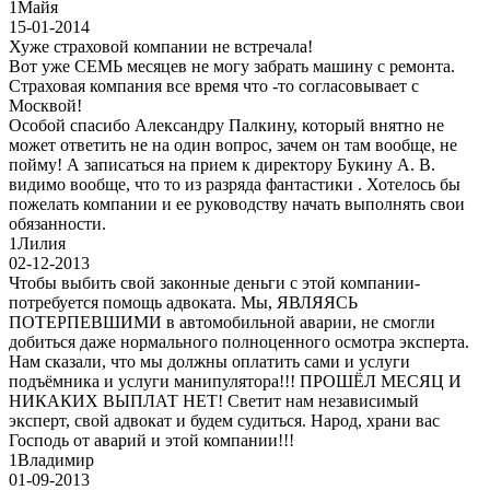
1
Майя
15-01-2014
Хуже страховой компании не встречала!
Вот уже СЕМЬ месяцев не могу забрать машину с ремонта.
Страховая компания все время что -то согласовывает с
Москвой!
Особой спасибо Александру Палкину, который внятно не
может ответить не на один вопрос, зачем он там вообще, не
пойму! А записаться на прием к директору Букину А. В.
видимо вообще, что то из разряда фантастики . Хотелось бы
пожелать компании и ее руководству начать выполнять свои
обязанности.
1
Лилия
02-12-2013
Чтобы выбить свой законные деньги с этой компании-
потребуется помощь адвоката. Мы, ЯВЛЯЯСЬ
ПОТЕРПЕВШИМИ в автомобильной аварии, не смогли
добиться даже нормального полноценного осмотра эксперта.
Нам сказали, что мы должны оплатить сами и услуги
подъёмника и услуги манипулятора!!! ПРОШЁЛ МЕСЯЦ И
НИКАКИХ ВЫПЛАТ НЕТ! Светит нам независимый
эксперт, свой адвокат и будем судиться. Народ, храни вас
Господь от аварий и этой компании!!!
1
Владимир
01-09-2013