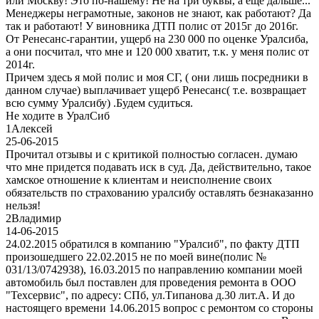
или Москву! Это по-нашему! Не на три буквы, а еще дальше...
Менеджеры неграмотные, законов не знают, как работают? Да
так и работают! У виновника ДТП полис от 2015г до 2016г.
От Ренесанс-гарантии, ущерб на 230 000 по оценке Уралсиба,
а они посчитал, что мне и 120 000 хватит, т.к. у меня полис от
2014г.
Причем здесь я мой полис и моя СГ, ( они лишь посредники в
данном случае) выплачивает ущерб Ренесанс( т.е. возвращает
всю сумму Уралсибу) .Будем судиться.
Не ходите в УралСиб
1
Алексей
25-06-2015
Прочитал отзывы и с критикой полностью согласен. думаю
что мне придется подавать иск в суд. Да, действительно, такое
хамское отношение к клиентам и неисполнение своих
обязательств по страхованию уралсибу оставлять безнаказанно
нельзя!
2
Владимир
14-06-2015
24.02.2015 обратился в компанию "Уралсиб", по факту ДТП
произошедшего 22.02.2015 не по моей вине(полис №
031/13/0742938), 16.03.2015 по направлению компании моей
автомобиль был поставлен для проведения ремонта в ООО
"Техсервис", по адресу: СПб, ул.Типанова д.30 лит.А. И до
настоящего времени 14.06.2015 вопрос с ремонтом со стороны