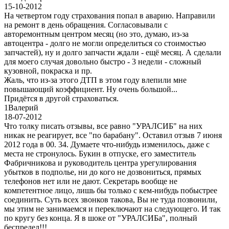
15-10-2012
На четвертом году страхования попал в аварию. Направили
на ремонт в день обращения. Согласовывали с
авторемонтным центром месяц (но это, думаю, из-за
автоцентра - долго не могли определиться со стоимостью
запчастей), ну и долго запчасти ждали - ещё месяц. А сделали
для моего случая довольно быстро - 3 недели - сложный
кузовной, покраска и пр.
Жаль, что из-за этого ДТП в этом году влепили мне
повышающий коэффициент. Ну очень большой...
Придётся в другой страховаться.
1
Валерий
18-07-2012
Что толку писать отзывы, все равно "УРАЛСИБ" на них
никак не реагирует, все "по барабану". Оставил отзыв 7 июня
2012 года в 00. 34. Думаете что-нибудь изменилось, даже с
места не стронулось. Букин в отпуске, его заместитель
Фабричникова и руководитель центра урегулирования
убытков в подполье, ни до кого не дозвониться, прямых
телефонов нет или не дают. Секретарь вообще не
компетентное лицо, лишь бы только с кем-нибудь побыстрее
соединить. Суть всех звонков такова, Вы не туда позвонили,
мы этим не занимаемся и переключают на следующего. И так
по кругу без конца. Я в шоке от "УРАЛСИБа", полный
беспредел!!!