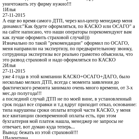
уничтожить эту фирму нужно!!!
1
Илья
27-11-2015
А еще во время самого ДТП, через кол-центр менеджер меня
динамил:"Как будете оформляться, по КАСКО или ОСАГО" а
на сайте написано, что наши операторы порекомендуют вам
как лучше оформить страховой случай)))
Изначально по такой "рекомендации" оформил по ОСАГО,
меня направили на экспертизу, по предварительному звонку,
сотрудница экспертизы все реально грамотно объяснила, что
это развод страховой и надо оформляться по КАСКО
2
Илья
27-11-2015
уже 4 года в этой компании КАСКО+ОСАГО+ДАГО, было
несколько мелких ДТП, всегда с момента заявления до
фактического ремонта занимало очень много времени, от 3-х
мес.до полугода!!!
а последний случай ДТП не по моей вине, в установленный
срок подал все справки и т.д вдруг приходит отказ, основание:
типа нарушены сроки оплаты второй части КАСКО, у меня
все квитанции своевременной оплаты есть, при этом
бухгалтерия мой платеж нашла, менеджер не запросы не
отвечает, вот думаю куда теперь...
Вывод: бежать из этой страховой!!!
1
Валентина