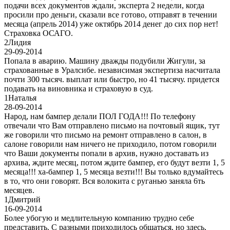
подачи всех документов ждали, эксперта 2 недели, когда
просили про деньги, сказали все готово, отправят в течении
месяца (апрель 2014) уже октябрь 2014 денег до сих пор нет!
Страховка ОСАГО.
2
Лидия
29-09-2014
Попала в аварию. Машину дважды подубили Жигули, за
страхованные в Уралсибе. независимая экспертиза насчитала
почти 300 тысяч. выплат или быстро, но 41 тысячу. придется
подавать на виновника и страховую в суд.
1
Наталья
28-09-2014
Народ, нам бампер делали ПОЛ ГОДА!!! По телефону
отвечали что Вам отправлено письмо на почтовый ящик, тут
же говорили что письмо на ремонт отправлено в салон, в
салоне говорили нам ничего не приходило, потом говорили
что Ваши документы попали в архив, нужно доставать из
архива, ждите месяц, потом ждите бампер, его будут везти 1, 5
месяца!!! ха-бампер 1, 5 месяца везти!!! Вы только вдумайтесь
в то, что они говорят. Вся волокита с руганью заняла 6ть
месяцев.
1
Дмитрий
16-09-2014
Более убогую и медлительную компанию трудно себе
представить. С разными приходилось общаться, но здесь,