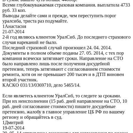
Всеми глубокоуважаемая страховая компания. выплатила 4733
руб. 33 коп.
Выводы делайте сами и прежде, чем переступить порог
уралсиба, триста раз подумайте.
1
Анастасия
21-07-2014
2-й год являюсь клиентом УралСиб. До последнего страхового
случая нареканий не было.
Последний страховой случай произошел 24. 04. 2014.
Документы в полном объеме поданы 27. 05. 2014, с тех пор
компания всячески затягивает сроки. Направление на СТО
было направлено лишь после получения досудебной
претензии, теперь затягивают с согласованием стоимости
ремонта, хотя он не превышает 200 тысяч и в ДТП виновен
второй участник.
КАСКО 031/13/0369710, дело 5465/14.
Если являетесь клиентом УралСиб, то следите за сроками.
При их неисполнении (15 раб. дней направление на СТО, 10
раб. дней согласование стоимости) пишите досудебные
претензию, жалобу в главное управление ЦБ РФ по вашему
региону и обращайтесь в суд.
1
Дмитрий
19-07-2014