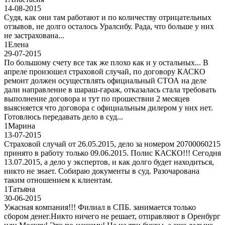
14-08-2015
Судя, как они там работают и по количеству отрицательных
отзывов, не долго осталось Уралсибу. Рада, что больше у них
не застрахована...
1
Елена
29-07-2015
По большому счету все так же плохо как и у остальных... В
апреле произошел страховой случай, по договору КАСКО
ремонт должен осуществлять официальный СТОА на деле
дали направление в шараш-гараж, отказалась стала требовать
выполнение договора и тут по прошествии 2 месяцев
выясняется что договора с официальным дилером у них нет.
Готовлюсь передавать дело в суд...
1
Марина
13-07-2015
Страховой случай от 26.05.2015, дело за номером 20700060215
принято в работу только 09.06.2015. Полис КАСКО!!! Сегодня
13.07.2015, а дело у экспертов, и как долго будет находиться,
никто не знает. Собираю документы в суд. Разочарована
таким отношением к клиентам.
1
Татьяна
30-06-2015
Ужасная компания!!! Филиал в СПБ. занимается только
сбором денег.Никто ничего не решает, отправляют в Оренбург