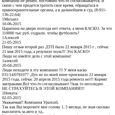
компании не решен, постоянно что-то согласовывается. В
связи с чем придется тратить свое время, обращаться в
правоохранительные органы, а в дальнейшем в суд. (8-911-
136-22-64)
1
Михаил
10-06-2015
Царапина на двери полгода нет ответа, а меня КАСКО. За что
110000 тыс руб. содрали. чтобы футболить?
1
Алексей
21-05-2015
Пишу отзыв второй раз .ДТП было 22 января 2015 г , сейчас
21 мая 2015 года, а результат ноль!!! Это КАСКО!
Люди не имейте дело с этой компании!
1
алексей
20-04-2015
Люди неходите в эту компанию !!! У меня каско
031/14/0781077 .Дтп не по моей вине произошло 22 января
2015 года, сейчас 20 апреля 2015 года ремонта нет!! Кормят
завтраками.Всё что-то согласовывают !!как то несолидно
НЕ СТРАХУЙТЕСЬ В ЭТОЙ КОМПАНИИ!!!
1
Никита
02-03-2015
Уважаемая!! Компания Уралсиб.
Так как Вы морочите мне голову 1, 5 месяца, не зная сколько
выплатить за авто и тд..