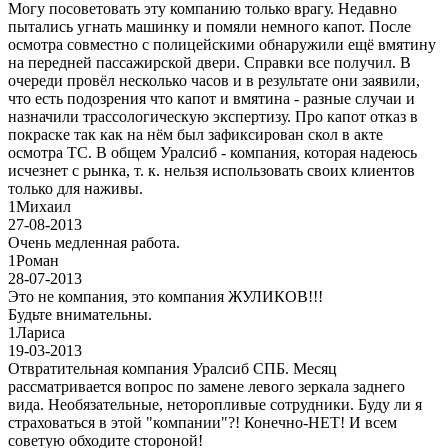
Могу посоветовать эту компанию только врагу. Недавно
пытались угнать машинку и помяли немного капот. После
осмотра совместно с полицейскими обнаружили ещё вмятину
на передней пассажирской двери. Справки все получил. В
очереди провёл несколько часов и в результате они заявили,
что есть подозрения что капот и вмятина - разные случаи и
назначили трассологическую экспертизу. Про капот отказ в
покраске так как на нём был зафиксирован скол в акте
осмотра ТС. В общем Уралсиб - компания, которая надеюсь
исчезнет с рынка, т. к. нельзя использовать своих клиентов
только для наживы.
1
Михаил
27-08-2013
Очень медленная работа.
1
Роман
28-07-2013
Это не компания, это компания ЖУЛИКОВ!!!
Будьте внимательны.
1
Лариса
19-03-2013
Отвратительная компания Уралсиб СПБ. Месяц
рассматривается вопрос по замене левого зеркала заднего
вида. Необязательные, неторопливые сотрудники. Буду ли я
страховаться в этой "компании"?! Конечно-НЕТ! И всем
советую обходите стороной!