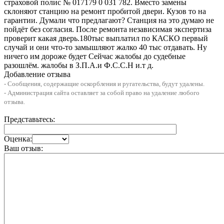
страховой полис № 017179 0 031 782. Вместо замены
склоняют станцию на ремонт пробитой двери. Кузов то на
гарантии. Думали что предлагают? Станция на это думаю не
пойдёт без согласия. После ремонта независимая экспертиза
проверит какая дверь.180тыс выплатил по КАСКО первый
случай и они что-то замышляют жалко 40 тыс отдавать. Ну
ничего им дороже будет Сейчас жалобы до судебные
разошлём. жалобы в З.П.А.и Ф.С.С.Н и.т д.
Добавление отзыва
- Сообщения, содержащие оскорбления и ругательства, будут удалены.
- Администрация сайта оставляет за собой право на удаление любого
отзыва.
Представьтесь:
Оценка:
Ваш отзыв: