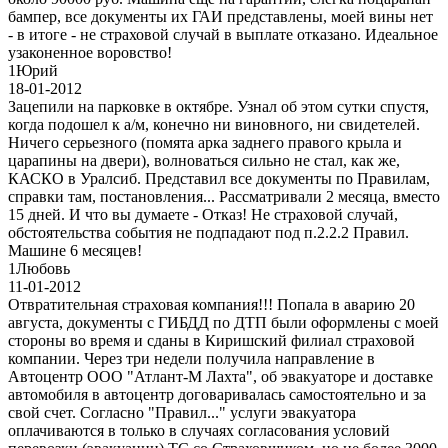
бампер, все документы их ГАИ представлены, моей вины нет
- в итоге - не страховой случай в выплате отказано. Идеальное
узаконенное воровство!
1
Юрий
18-01-2012
Зацепили на парковке в октябре. Узнал об этом сутки спустя,
когда подошел к а/м, конечно ни виновного, ни свидетелей.
Ничего серьезного (помята арка заднего правого крыла и
царапины на двери), волноваться сильно не стал, как же,
КАСКО в Уралсиб. Представил все документы по Правилам,
справки там, постановления... Рассматривали 2 месяца, вместо
15 дней. И что вы думаете - Отказ! Не страховой случай,
обстоятельства события не подпадают под п.2.2.2 Правил.
Машине 6 месяцев!
1
Любовь
11-01-2012
Отвратительная страховая компания!!! Попала в аварию 20
августа, документы с ГИБДД по ДТП были оформлены с моей
стороны во время и сданы в Киришский филиал страховой
компании. Через три недели получила направление в
Автоцентр ООО "Атлант-М Лахта", об эвакуаторе и доставке
автомобиля в автоцентр договаривалась самостоятельно и за
свой счет. Согласно "Правил..." услуги эвакуатора
оплачиваются в только в случаях согласования условий