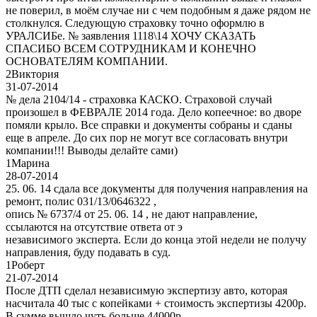
не поверил, в моём случае ни с чем подобным я даже рядом не
столкнулся. Следующую страховку точно оформлю в
УРАЛСИБе. № заявления 1118\14 ХОЧУ СКАЗАТЬ
СПАСИБО ВСЕМ СОТРУДНИКАМ И КОНЕЧНО
ОСНОВАТЕЛЯМ КОМПАНИИ.
2
Виктория
31-07-2014
№ дела 2104/14 - страховка КАСКО. Страховой случай
произошел в ФЕВРАЛЕ 2014 года. Дело копеечное: во дворе
помяли крыло. Все справки и документы собраны и сданы
еще в апреле. До сих пор не могут все согласовать внутри
компании!!! Выводы делайте сами)
1
Марина
28-07-2014
25. 06. 14 сдала все документы для получения направления на
ремонт, полис 031/13/0646322 ,
опись № 6737/4 от 25. 06. 14 , не дают направление,
ссылаются на отсутствие ответа от э
независимого эксперта. Если до конца этой недели не получу
направления, буду подавать в суд.
1
Роберт
21-07-2014
После ДТП сделал независимую экспертизу авто, которая
насчитала 40 тыс с копейками + стоимость экспертизы 4200р.
В сумме вышло чуть больше 44000р.