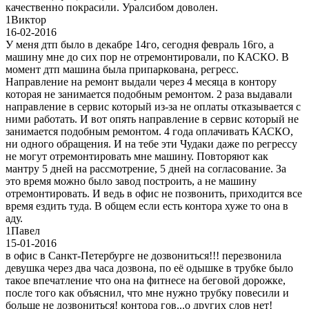
качественно покрасили. Уралсибом доволен.
1
Виктор
16-02-2016
У меня дтп было в декабре 14го, сегодня февраль 16го, а
машину мне до сих пор не отремонтировали, по КАСКО. В
момент дтп машина была припаркована, регресс.
Направление на ремонт выдали через 4 месяца в контору
которая не занимается подобным ремонтом. 2 раза выдавали
направление в сервис который из-за не оплаты отказывается с
ними работать. И вот опять направление в сервис который не
занимается подобным ремонтом. 4 года оплачивать КАСКО,
ни одного обращения. И на тебе эти Чудаки даже по регрессу
не могут отремонтировать мне машину. Повторяют как
мантру 5 дней на рассмотрение, 5 дней на согласование. За
это время можно было завод построить, а не машину
отремонтировать. И ведь в офис не позвонить, приходится все
время ездить туда. В общем если есть контора хуже то она в
аду.
1
Павел
15-01-2016
в офис в Санкт-Петербурге не дозвониться!!! перезвонила
девушка через два часа дозвона, по её одышке в трубке было
такое впечатление что она на фитнесе на беговой дорожке,
после того как объяснил, что мне нужно трубку повесили и
больше не дозвониться! контора гов...о других слов нет!