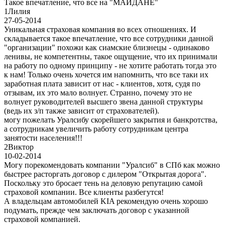
Такое впечатление, что все на "МАЙДАНЕ"
1
Лилия
27-05-2014
Уникальная страховая компания во всех отношениях. И
складывается такое впечатление, что все сотрудники данной
"организации" похожи как сиамские близнецы - одинаково
ленивы, не компетентны, такое ощущение, что их принимали
на работу по одному принципу - не хотите работать тогда это
к нам! Только очень хочется им напомнить, что все таки их
заработная плата зависит от нас - клиентов, хотя, судя по
отзывам, их это мало волнует. Странно, почему это не
волнует руководителей высшего звена данной структуры
(ведь их з/п также зависит от страхователей).
могу пожелать Уралсибу скорейшего закрытия и банкротства,
а сотрудникам увеличить работу сотрудникам центра
занятости населения!!!
2
Виктор
10-02-2014
Могу порекомендовать компании "Уралсиб" в СПб как можно
быстрее расторгать договор с дилером "Открытая дорога".
Поскольку это бросает тень на деловую репутацию самой
страховой компании. Все клиенты разбегутся!
А владельцам автомобилей KIA рекомендую очень хорошо
подумать, прежде чем заключать договор с указанной
страховой компанией.