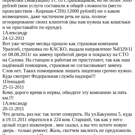
перевозки (эвакуации) ТС со Страховщиком, но не более 3000
рублей (мои услуги составили в общей сложности (место
происшествия - Кириши-СПб) 12000 рублей) ни о каком
возмещении, даже частичном речь не шла, полное
игнорирование своих клиентов (вы нам нужны как кошельки
и не приставайте по ерунде).
1
Александр
24-12-2011
Вот уже четыре месяца прошло как страховая компания
Уралсиб, страховка по КАСКО, выдала направление №8329/11
от 08.08.2011г на замену пробитой двери и покраску на СТО
на Салова. На станции к работам не приступают, так как наш
надёжный помощник, страховая не согласовывает замену.
Слов нет. Таких помощников лишать лицензии срочно нужно.
Куда смотрит Федеральная служба надзора!!!
1
Геннадий
25-11-2011
Кому дорого время и нервы, обходите эту компанию за пять
км.!!!
1
Александр
20-11-2011
Что делать, раз нас так хотят охмурить. На ул.Бакунина 5, куда
я 19.11.2011 обратился в 224 ком. Старший, так как у него
целый отдел инженеров , мне сказал, а вы что хотите новую
дверь - только ремонт. Жаль, скотчем заклеить не предложили.