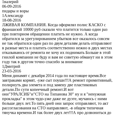
1
валерий
06-09-2016
пидары и воры
1
Александр
18-08-2016
ЛЖИВАЯ КОМПАНИЯ. Когда оформлял полис КАСКО с
франшизой 10000 руб сказали что платится только один раз
при повторном обращении платить не нужно. А когда
обратился за урегулированием убытков все оказалось совсем
не так обратился один раз по двум деталям делать отправляют
в разные места и платить соответственно нежно в двух местах
отказываюсь от ремонта не хочу их поднимать Больше в этой
гнилой компании не буду и вам не советую обманут ни в этом
году так в другом точно спасибо за внимание
1
Дмитрий
23-03-2016
Меня динамят с декабря 2014 года по настоящее время.Все
завтраками кормят, -уже сыт поуши!!!А ремонт примитивный,
полирнуть два элемета и под замену две пластиковых
детали.По сути копеечный ремонт.И вот
они"УРАЛСИБ"и"СТО на Типанова 30" ну и я "ненужная
прокладка" в этом чудо-уже даже не дуэте, мучаюсь с ними
больше двух лет.То пять дней они запрос отправляют, то акт
рассогласования на СТО направляют, -в общем типичная
тянучка времени.И так более двух лет!!!А про дозвониться до