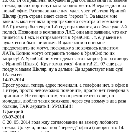
20. 05. 14 отправлены документы для согласования по замене
стекла, до сих пор тянут кота за одно место. Вчера ездил в их
новый офис. Разговаривал с нач. удал. урег. убытков Ириной
Шкляр (путь страна знает своих "героев"). Эа мадам мне
заявила: мол нет акта предстрахового осмотра от компании
ЛАТ (осмотр был еще в 1-й год страхования, а сейчас уже 2-й
полис). Позвонил в компанию ЛАТ, они мне заявили, что акт
пишется в 1 экз. и отправляется в УралСиб... т. е. у меня на
руках его и быть не может. И даже копию они мне
предоставить не могут, поскольку я не являюсь клиентом
ЛАТа. Копию могут отправить только в УралСиб по их
запросу! А УралСиб не хочет делать этот запрос (по разговору
с Ириной Шкляр). Круг замкнулся! Финита! 21. 07 еще раз
поеду к мадам Шкляр, ну а дальше: Да здравствует наш суд!
1
Алексей
14-07-2014
Прост уроды, теперь адрес поменяли, а телефона нет, в офис в
Питере, просто невозможно позвонить, просто нет телефона в
принципе. Не говоря о том, что в ремонте отказали, но
молодцы, люблю таких хомячков, через суд возьму в два раза
больше, ТАК держать!!! УРОДЫ!!!
1
Дмитрий
09-07-2014
С 20. 05. 2014 года жду согласование на замену лобового
стекла. До кучи, попал под "переезд" офиса (говорят что 14.