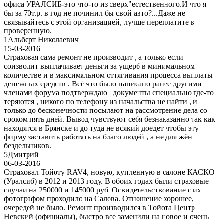
офиса УРАЛСИБ-это что-то из сверх"естественного.И что я
бы за 70т.р. в год не починил бы свой авто?...Даже не
связывайтесь с этой организацией, лучше переплатите в
проверенную.
1
Альберт Николаевич
15-03-2016
Страховая сама ремонт не производит , а только если
соизволит выплачивает деньги за ущерб в минимальном
количестве и в максимальном оттягивания процесса выплаты
денежных средств . Всё что было написано ранее другими
членами форума подтверждаю , документы специально где-то
теряются , никого по телефону из начальства не найти , и
только до бесконечности посылают на рассмотрение дела со
сроком пять дней. Вывод чувствуют себя безнаказанно так как
находятся в Брянске и до туда не всякий доедет чтобы эту
фирму заставить работать на благо людей , а не для жён
бездельников.
5
Дмитрий
06-03-2016
Страховал Тойоту RAV4, новую, купленную в салоне КАСКО
(Уралсиб) в 2012 и 2013 году. В обоих годах были страховые
случаи на 250000 и 145000 руб. Освидетельствование с их
фотографом проходило на Салова. Отношение хорошее,
очередей не было. Ремонт производился в Тойота Центр
Невский (официалы), быстро все заменили на новое и очень