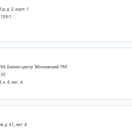
р, д. 2, корп. 1
. 109/1
 79А, Бизнес-центр "Московский 79А"
 35
 к. 4, лит. А
, д. 61, лит. А