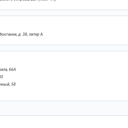
Фонтанки, д. 38, литер А
нала, 66А
40
очный, 58