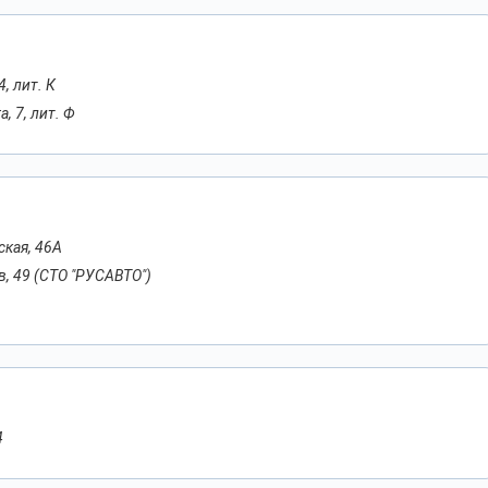
, лит. К
, 7, лит. Ф
ская, 46А
в, 49 (СТО "РУСАВТО")
А
4