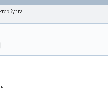
тербурга
 А.